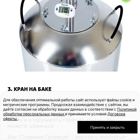
3. КРАН НА БАКЕ
Для обеспечения оптимальной работы сайт использует файлы cookie и
У аналогов "Славянки Премиум" перегонный куб
метрические программы. Продолжая взаимодействие с сайтом, вы
без крана для слива барды. Чтобы слить
даёте согласие на обработку ваших данных в соответствии с
Политикой
кипящую брагу, придется снимать аппарат с
обработки персональных данных
и принимаете условия
Договора
оферты
.
плиты и откручивать горячую крышку. Вы
можете обжечься.
Принять и закрыть
Бак "Славянки Премиум" - версия с изогнутым