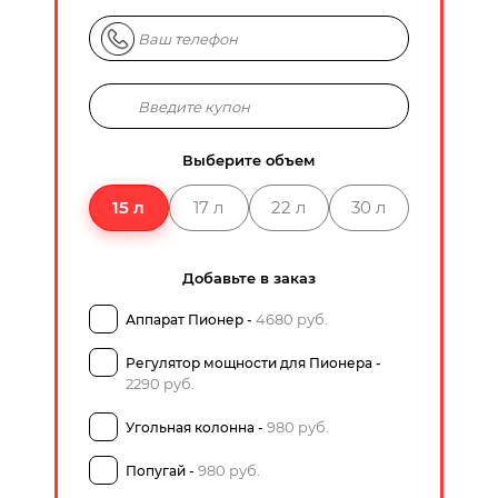
Выберите объем
15 л
17 л
22 л
30 л
Добавьте в заказ
4680 руб.
Аппарат Пионер -
Регулятор мощности для Пионера -
2290 руб.
980 руб.
Угольная колонна -
980 руб.
Попугай -